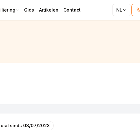
liëring
Gids
Artikelen
Contact
NL
ement ND & construction )
cial sinds
03/07/2023