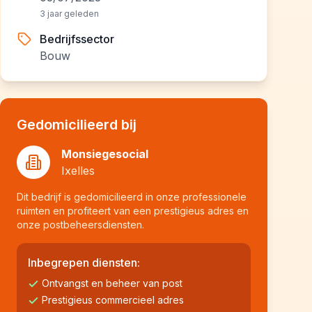
3 jaar geleden
Bedrijfssector
Bouw
Gedomicilieerd bij
Monsiegesocial
Ixelles
Dit bedrijf is gedomicilieerd in onze professionele
ruimten en profiteert van een prestigieus adres en
onze postbeheersdiensten.
Inbegrepen diensten:
Ontvangst en beheer van post
Prestigieus commercieel adres