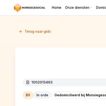
Home
Onze diensten
Domici
Terug naar gids
NDL CONSTRUCTION ( ancienn
1002013463
BV
In orde
Gedomicilieerd bij Monsiegeso