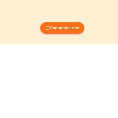
Contacteer ons
Oprichting van
Informatie
ondernemingen
Wettelijke vermeldingen
Oprichting BV
Algemene
voorwaarden
Oprichting NV
Privacybeleid
Oprichting VZW