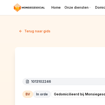
Home
Onze diensten
Domici
Terug naar gids
Abou Renov
1013102246
BV
In orde
Gedomicilieerd bij Monsiegeso