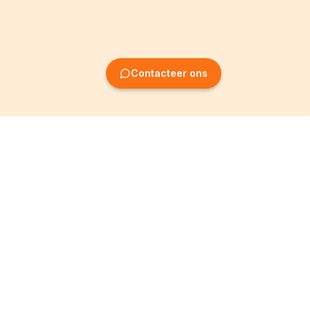
Contacteer ons
Oprichting van
Informatie
ondernemingen
Wettelijke vermeldingen
Oprichting BV
Algemene
voorwaarden
Oprichting NV
Privacybeleid
Oprichting VZW