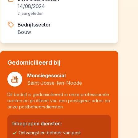
14/08/2024
2 jaar geleden
Bedrijfssector
Bouw
Gedomicilieerd bij
Monsiegesocial
Saint-Josse-ten-Noode
Dit bedrijf is gedomicilieerd in onze professionele
ruimten en profiteert van een prestigieus adres en
onze postbeheersdiensten.
Inbegrepen diensten:
Ontvangst en beheer van post