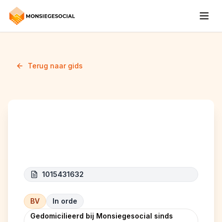
Terug naar gids
Aciti Be Company
1015431632
BV
In orde
Gedomicilieerd bij Monsiegesocial sinds