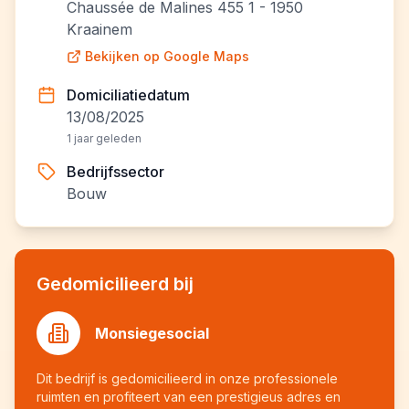
Chaussée de Malines 455 1 - 1950
Kraainem
Bekijken op Google Maps
Domiciliatiedatum
13/08/2025
1 jaar geleden
Bedrijfssector
Bouw
Gedomicilieerd bij
Monsiegesocial
Dit bedrijf is gedomicilieerd in onze professionele
ruimten en profiteert van een prestigieus adres en