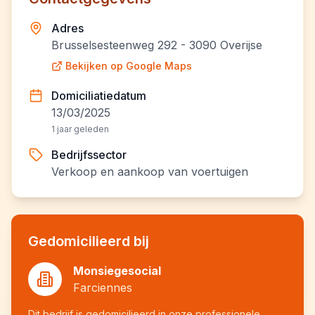
Adres
Brusselsesteenweg 292 - 3090 Overijse
Bekijken op Google Maps
Domiciliatiedatum
13/03/2025
1 jaar geleden
Bedrijfssector
Verkoop en aankoop van voertuigen
Gedomicilieerd bij
Monsiegesocial
Farciennes
Dit bedrijf is gedomicilieerd in onze professionele