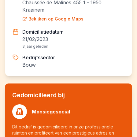
Chaussée de Malines 455 1 - 1950
Kraainem
Bekijken op Google Maps
Domiciliatiedatum
21/02/2023
3 jaar geleden
Bedrijfssector
Bouw
Gedomicilieerd bij
Monsiegesocial
Dit bedrijf is gedomicilieerd in onze professionele
ruimten en profiteert van een prestigieus adres en