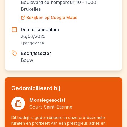
Boulevard de l'empereur 10 - 1000
Bruxelles
Bekijken op Google Maps
Domiciliatiedatum
26/02/2025
1 jaar geleden
Bedrijfssector
Bouw
Gedomicilieerd bij
Monsiegesocial
Court-Saint-Etienne
Dit bedrijf is gedomicilieerd in onze professionele
ruimten en profiteert van een prestigieus adres en