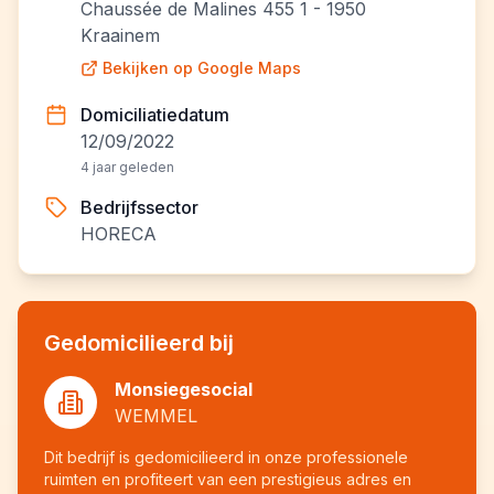
Chaussée de Malines 455 1 - 1950
Kraainem
Bekijken op Google Maps
Domiciliatiedatum
12/09/2022
4 jaar geleden
Bedrijfssector
HORECA
Gedomicilieerd bij
Monsiegesocial
WEMMEL
Dit bedrijf is gedomicilieerd in onze professionele
ruimten en profiteert van een prestigieus adres en