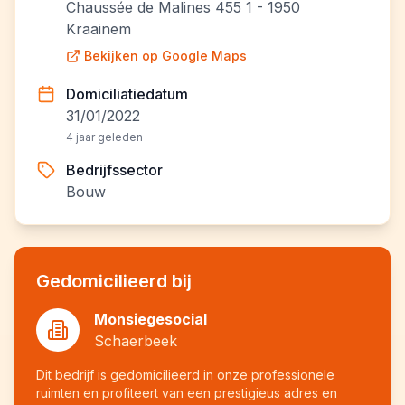
Chaussée de Malines 455 1 - 1950
Kraainem
Bekijken op Google Maps
Domiciliatiedatum
31/01/2022
4 jaar geleden
Bedrijfssector
Bouw
Gedomicilieerd bij
Monsiegesocial
Schaerbeek
Dit bedrijf is gedomicilieerd in onze professionele
ruimten en profiteert van een prestigieus adres en