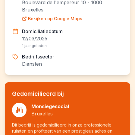
Boulevard de l'empereur 10 - 1000
Bruxelles
Bekijken op Google Maps
Domiciliatiedatum
12/03/2025
1 jaar geleden
Bedrijfssector
Diensten
Gedomicilieerd bij
Monsiegesocial
Bruxelles
Dit bedrijf is gedomicilieerd in onze professionele
ruimten en profiteert van een prestigieus adres en