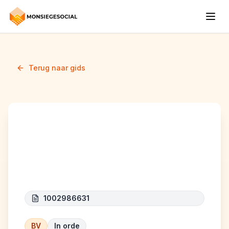
Terug naar gids
AR TECH GROUP
(anciennement ar elec)
1002986631
BV
In orde