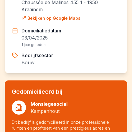
Chaussée de Malines 455 1 - 1950
Kraainem
Bekijken op Google Maps
Domiciliatiedatum
03/04/2025
1 jaar geleden
Bedrijfssector
Bouw
Gedomicilieerd bij
Monsiegesocial
Kampenhout
Dit bedrijf is gedomicilieerd in onze professionele
ruimten en profiteert van een prestigieus adres en