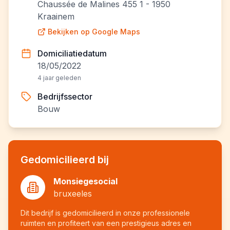
Chaussée de Malines 455 1 - 1950
Kraainem
Bekijken op Google Maps
Domiciliatiedatum
18/05/2022
4 jaar geleden
Bedrijfssector
Bouw
Gedomicilieerd bij
Monsiegesocial
bruxeeles
Dit bedrijf is gedomicilieerd in onze professionele
ruimten en profiteert van een prestigieus adres en