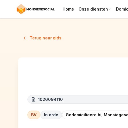
Home
Onze diensten
Domici
Terug naar gids
BAAZ & CO
1026094110
BV
In orde
Gedomicilieerd bij Monsiegeso