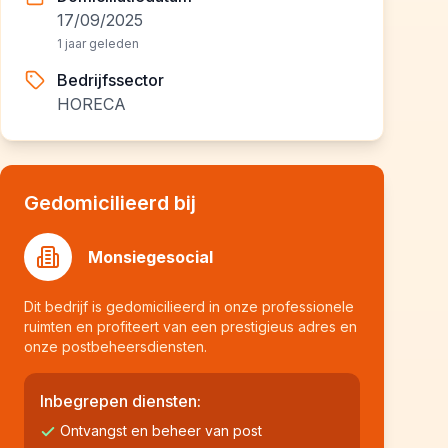
17/09/2025
1 jaar geleden
Bedrijfssector
HORECA
Gedomicilieerd bij
Monsiegesocial
Dit bedrijf is gedomicilieerd in onze professionele
ruimten en profiteert van een prestigieus adres en
onze postbeheersdiensten.
Inbegrepen diensten:
Ontvangst en beheer van post