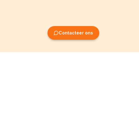
Contacteer ons
Oprichting van
Informatie
ondernemingen
Wettelijke vermeldingen
Oprichting BV
Algemene
voorwaarden
Oprichting NV
Privacybeleid
Oprichting VZW