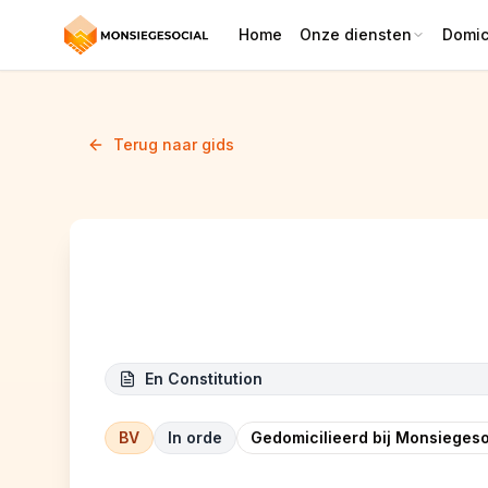
Home
Onze diensten
Domici
Terug naar gids
BelJet Debouchage
En Constitution
BV
In orde
Gedomicilieerd bij Monsiegeso