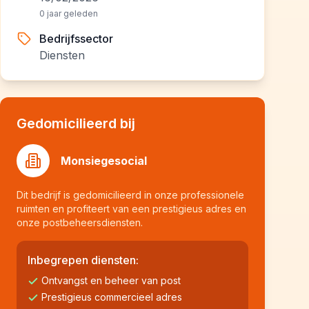
0 jaar geleden
Bedrijfssector
Diensten
Gedomicilieerd bij
Monsiegesocial
Dit bedrijf is gedomicilieerd in onze professionele
ruimten en profiteert van een prestigieus adres en
onze postbeheersdiensten.
Inbegrepen diensten:
Ontvangst en beheer van post
Prestigieus commercieel adres