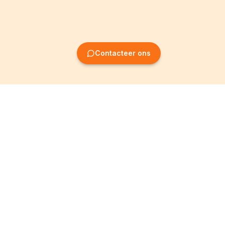
Contacteer ons
Oprichting van
Informatie
ondernemingen
Wettelijke vermeldingen
Oprichting BV
Algemene
voorwaarden
Oprichting NV
Privacybeleid
Oprichting VZW