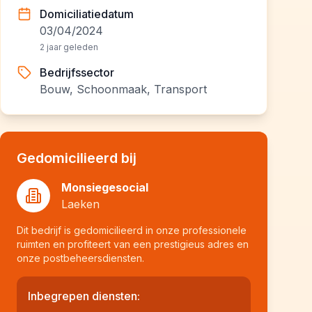
Domiciliatiedatum
03/04/2024
2 jaar geleden
Bedrijfssector
Bouw, Schoonmaak, Transport
Gedomicilieerd bij
Monsiegesocial
Laeken
Dit bedrijf is gedomicilieerd in onze professionele
ruimten en profiteert van een prestigieus adres en
onze postbeheersdiensten.
Inbegrepen diensten: