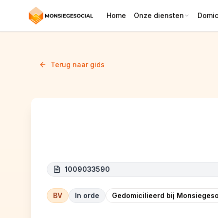
Home
Onze diensten
Domici
Terug naar gids
BGAN CONSTRUCT
1009033590
BV
In orde
Gedomicilieerd bij Monsiegeso