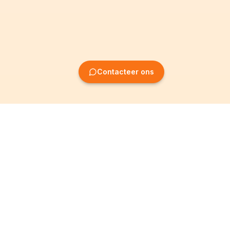
Contacteer ons
Oprichting van
Informatie
ondernemingen
Wettelijke vermeldingen
Oprichting BV
Algemene
voorwaarden
Oprichting NV