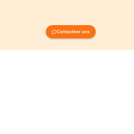
Contacteer ons
Oprichting van
Informatie
ondernemingen
Wettelijke vermeldingen
Oprichting BV
Algemene
voorwaarden
Oprichting NV
Privacybeleid
Oprichting VZW