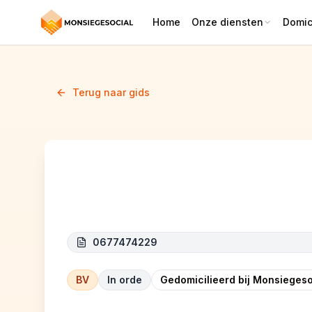
Home
Onze diensten
Domici
Terug naar gids
BMP (Building Management Pr
0677474229
BV
In orde
Gedomicilieerd bij Monsiegeso