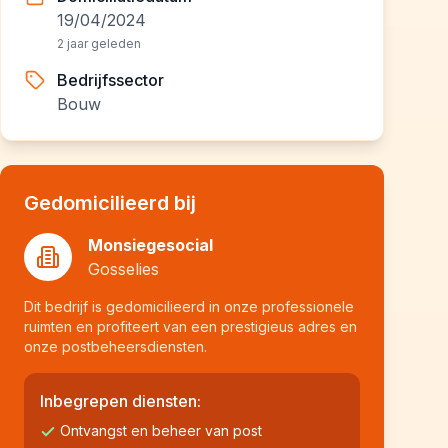
19/04/2024
2 jaar geleden
Bedrijfssector
Bouw
Gedomicilieerd bij
Monsiegesocial
Gosselies
Dit bedrijf is gedomicilieerd in onze professionele
ruimten en profiteert van een prestigieus adres en
onze postbeheersdiensten.
Inbegrepen diensten:
Ontvangst en beheer van post