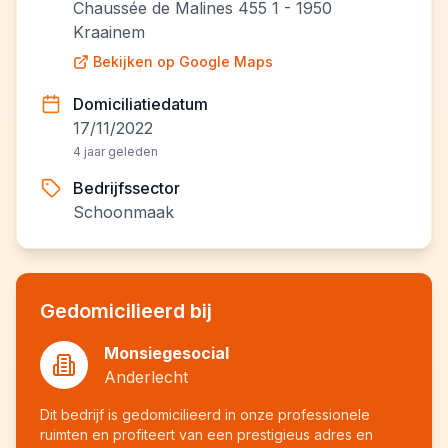
Chaussée de Malines 455 1 - 1950
Kraainem
Bekijken op Google Maps
Domiciliatiedatum
17/11/2022
4 jaar geleden
Bedrijfssector
Schoonmaak
Gedomicilieerd bij
Monsiegesocial
Anderlecht
Dit bedrijf is gedomicilieerd in onze professionele
ruimten en profiteert van een prestigieus adres en