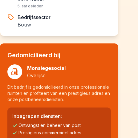
5 jaar geleden
Bedrijfssector
Bouw
Gedomicilieerd bij
Monsiegesocial
Overijse
Dit bedrijf is gedomicilieerd in onze professionele
ruimten en profiteert van een prestigieus adres en
onze postbeheersdiensten.
Inbegrepen diensten:
Ontvangst en beheer van post
Prestigieus commercieel adres