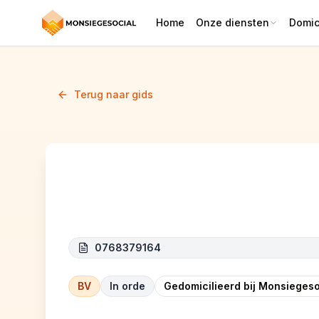
Home
Onze diensten
Domici
Terug naar gids
COP CONSTRUCT
0768379164
BV
In orde
Gedomicilieerd bij Monsiegeso