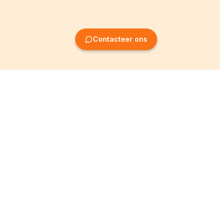
Contacteer ons
Oprichting van
Informatie
ondernemingen
Wettelijke vermeldingen
Oprichting BV
Algemene
voorwaarden
Oprichting NV
Privacybeleid
Oprichting VZW
Partner worden
Oprichting