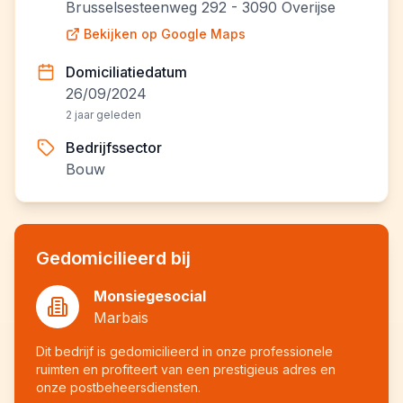
Brusselsesteenweg 292 - 3090 Overijse
Bekijken op Google Maps
Domiciliatiedatum
26/09/2024
2 jaar geleden
Bedrijfssector
Bouw
Gedomicilieerd bij
Monsiegesocial
Marbais
Dit bedrijf is gedomicilieerd in onze professionele
ruimten en profiteert van een prestigieus adres en
onze postbeheersdiensten.