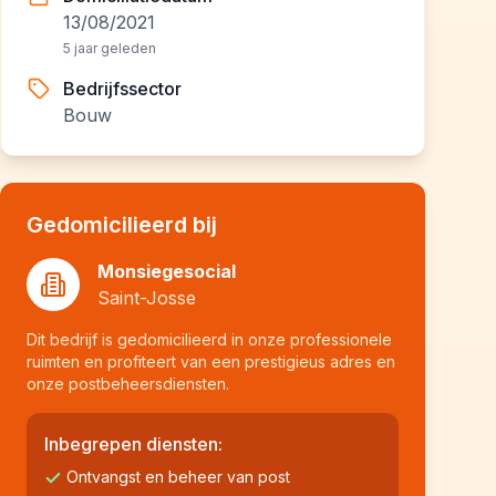
13/08/2021
5 jaar geleden
Bedrijfssector
Bouw
Gedomicilieerd bij
Monsiegesocial
Saint-Josse
Dit bedrijf is gedomicilieerd in onze professionele
ruimten en profiteert van een prestigieus adres en
onze postbeheersdiensten.
Inbegrepen diensten:
Ontvangst en beheer van post