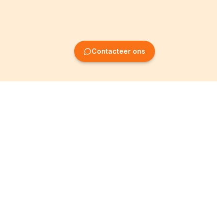
Contacteer ons
Oprichting van
Informatie
ondernemingen
Wettelijke vermeldingen
Oprichting BV
Algemene
voorwaarden
Oprichting NV
Privacybeleid
Oprichting VZW