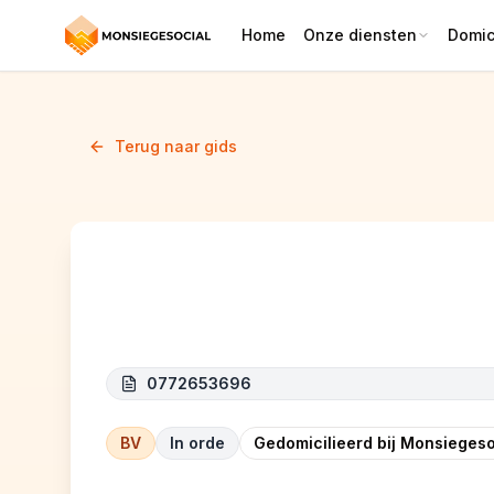
Home
Onze diensten
Domici
Terug naar gids
DEBDOU CONSTRUCT
0772653696
BV
In orde
Gedomicilieerd bij Monsiegeso