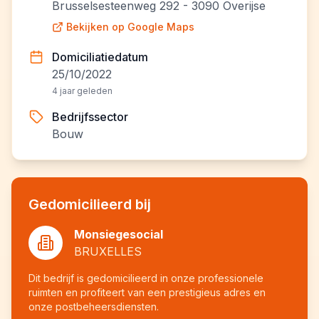
Brusselsesteenweg 292 - 3090 Overijse
Bekijken op Google Maps
Domiciliatiedatum
25/10/2022
4 jaar geleden
Bedrijfssector
Bouw
Gedomicilieerd bij
Monsiegesocial
BRUXELLES
Dit bedrijf is gedomicilieerd in onze professionele
ruimten en profiteert van een prestigieus adres en
onze postbeheersdiensten.