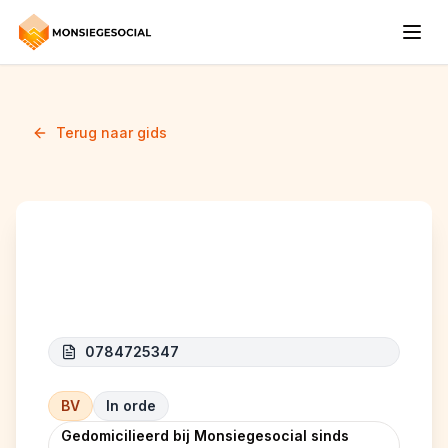
Terug naar gids
D.F COMPANY
0784725347
BV
In orde
Gedomicilieerd bij Monsiegesocial sinds