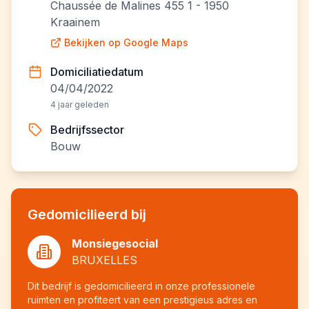
Chaussée de Malines 455 1 - 1950
Kraainem
Bekijken op Google Maps
Domiciliatiedatum
04/04/2022
4 jaar geleden
Bedrijfssector
Bouw
Gedomicilieerd bij
Monsiegesocial
BRUXELLES
Dit bedrijf is gedomicilieerd in onze professionele
ruimten en profiteert van een prestigieus adres en