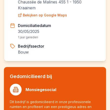
Chaussée de Malines 455 1 - 1950
Kraainem
Bekijken op Google Maps
Domiciliatiedatum
30/05/2025
1 jaar geleden
Bedrijfssector
Bouw
Gedomicilieerd bij
Monsiegesocial
Dit bedrijf is gedomicilieerd in onze professionele
ruimten en profiteert van een prestigieus adres en