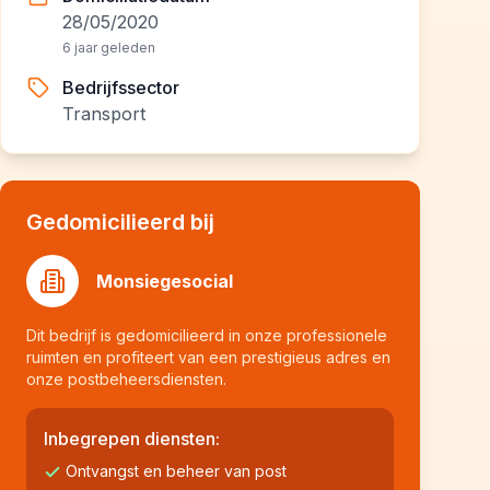
28/05/2020
6 jaar geleden
Bedrijfssector
Transport
Gedomicilieerd bij
Monsiegesocial
Dit bedrijf is gedomicilieerd in onze professionele
ruimten en profiteert van een prestigieus adres en
onze postbeheersdiensten.
Inbegrepen diensten:
Ontvangst en beheer van post