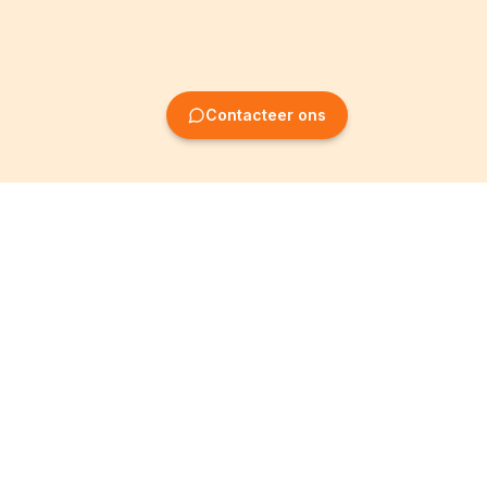
Contacteer ons
Oprichting van
Informatie
ondernemingen
Wettelijke vermeldingen
Oprichting BV
Algemene
voorwaarden
Oprichting NV
Privacybeleid
Oprichting VZW