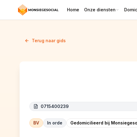
Home
Onze diensten
Domici
Terug naar gids
EAY
0715400239
BV
In orde
Gedomicilieerd bij Monsiegeso