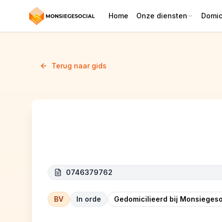
Home
Onze diensten
Domici
Terug naar gids
EMPHARIS SOLUTIONS
0746379762
BV
In orde
Gedomicilieerd bij Monsiegeso