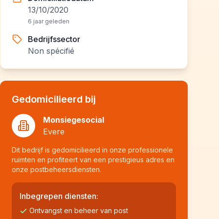
13/10/2020
6 jaar geleden
Bedrijfssector
Non spécifié
Gedomicilieerd bij
Monsiegesocial
Evere
Dit bedrijf is gedomicilieerd in onze professionele
ruimten en profiteert van een prestigieus adres en
onze postbeheersdiensten.
Inbegrepen diensten:
Ontvangst en beheer van post