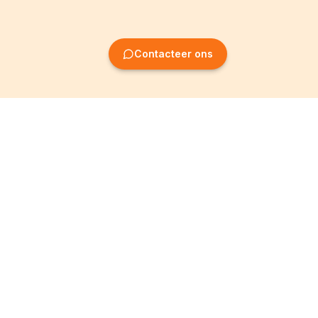
Contacteer ons
Oprichting van
Informatie
ondernemingen
Wettelijke vermeldingen
Oprichting BV
Algemene
voorwaarden
Oprichting NV
Privacybeleid
Oprichting VZW
Partner worden
Oprichting