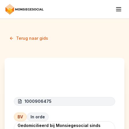
Terug naar gids
ENA-KIM RENOV SRL
1000906475
BV
In orde
Gedomicilieerd bij Monsiegesocial sinds