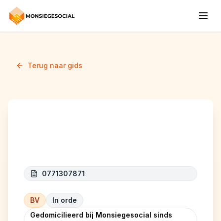
Terug naar gids
GET A CAR BELGIUM
0771307871
BV
In orde
Gedomicilieerd bij Monsiegesocial sinds