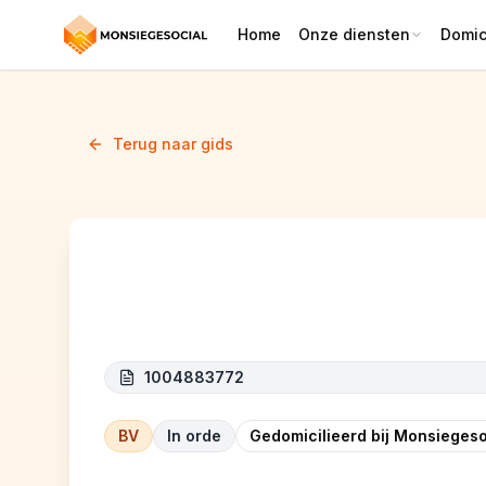
Home
Onze diensten
Domici
Terug naar gids
Greenovation Technic
1004883772
BV
In orde
Gedomicilieerd bij Monsiegeso