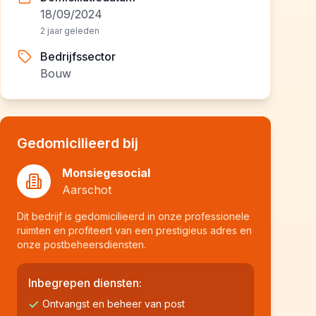
18/09/2024
2 jaar geleden
Bedrijfssector
Bouw
Gedomicilieerd bij
Monsiegesocial
Aarschot
Dit bedrijf is gedomicilieerd in onze professionele
ruimten en profiteert van een prestigieus adres en
onze postbeheersdiensten.
Inbegrepen diensten:
Ontvangst en beheer van post