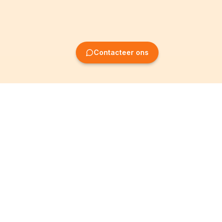
Contacteer ons
Oprichting van
Informatie
ondernemingen
Wettelijke vermeldingen
Oprichting BV
Algemene
voorwaarden
Oprichting NV
Privacybeleid
Oprichting VZW