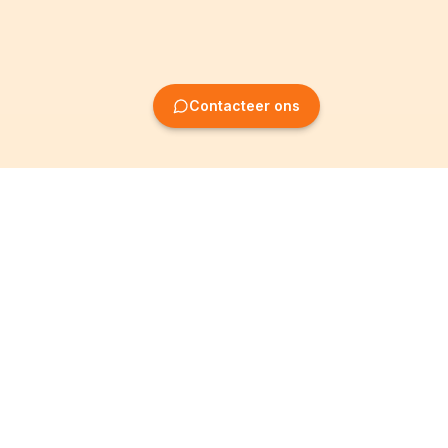
Contacteer ons
Oprichting van
Informatie
ondernemingen
Wettelijke vermeldingen
Oprichting BV
Algemene
voorwaarden
Oprichting NV
Privacybeleid
Oprichting VZW