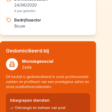
24/06/2020
6 jaar geleden
Bedrijfssector
Bouw
Gedomicilieerd bij
Monsiegesocial
Zellik
Dit bedrijf is gedomicilieerd in onze professionele
ruimten en profiteert van een prestigieus adres en
onze postbeheersdiensten.
Inbegrepen diensten:
Ontvangst en beheer van post