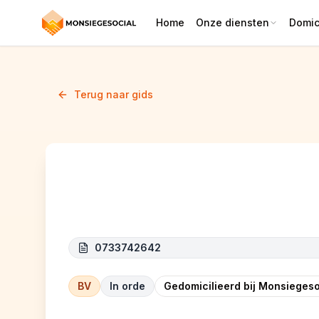
Home
Onze diensten
Domici
Terug naar gids
HAPKA
0733742642
BV
In orde
Gedomicilieerd bij Monsiegeso