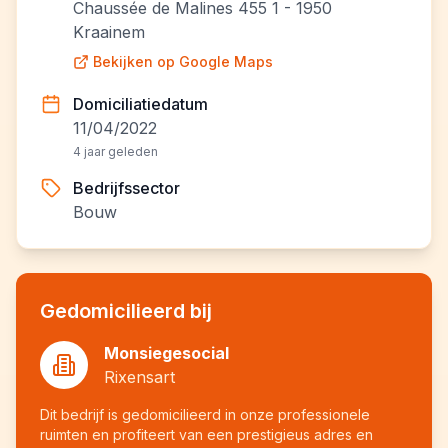
Chaussée de Malines 455 1 - 1950
Kraainem
Bekijken op Google Maps
Domiciliatiedatum
11/04/2022
4 jaar geleden
Bedrijfssector
Bouw
Gedomicilieerd bij
Monsiegesocial
Rixensart
Dit bedrijf is gedomicilieerd in onze professionele
ruimten en profiteert van een prestigieus adres en