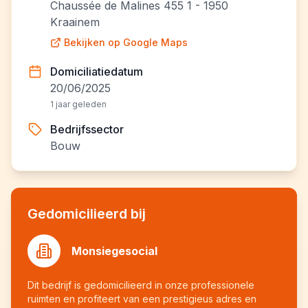
Chaussée de Malines 455 1 - 1950
Kraainem
Bekijken op Google Maps
Domiciliatiedatum
20/06/2025
1 jaar geleden
Bedrijfssector
Bouw
Gedomicilieerd bij
Monsiegesocial
Dit bedrijf is gedomicilieerd in onze professionele
ruimten en profiteert van een prestigieus adres en