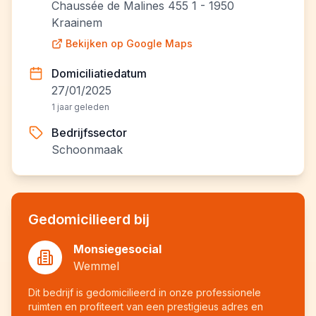
Chaussée de Malines 455 1 - 1950
Kraainem
Bekijken op Google Maps
Domiciliatiedatum
27/01/2025
1 jaar geleden
Bedrijfssector
Schoonmaak
Gedomicilieerd bij
Monsiegesocial
Wemmel
Dit bedrijf is gedomicilieerd in onze professionele
ruimten en profiteert van een prestigieus adres en