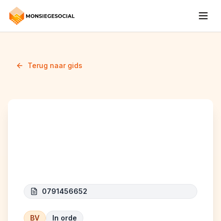
Terug naar gids
K.SKILLS &
CONSULTING
0791456652
BV
In orde