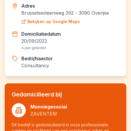
Adres
Brusselsesteenweg 292 - 3090 Overijse
Bekijken op Google Maps
Domiciliatiedatum
20/09/2022
4 jaar geleden
Bedrijfssector
Consultancy
Gedomicilieerd bij
Monsiegesocial
ZAVENTEM
Dit bedrijf is gedomicilieerd in onze professionele
ruimten en profiteert van een prestigieus adres en