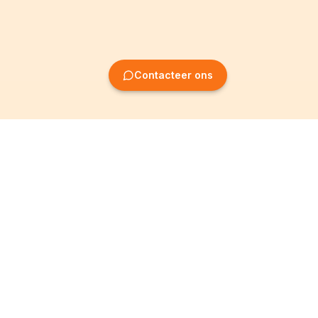
Contacteer ons
Oprichting van
Informatie
ondernemingen
Wettelijke vermeldingen
Oprichting BV
Algemene
voorwaarden
Oprichting NV
Privacybeleid
Oprichting VZW