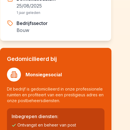
25/08/2025
1 jaar geleden
Bedrijfssector
Bouw
Gedomicilieerd bij
Monsiegesocial
Dit bedrijf is gedomicilieerd in onze professionele
ruimten en profiteert van een prestigieus adres en
onze postbeheersdiensten.
Inbegrepen diensten:
Ontvangst en beheer van post