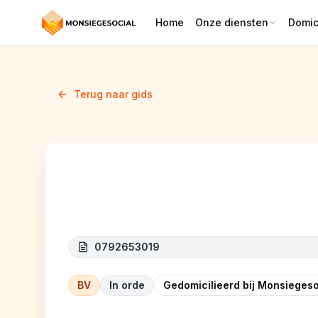
Home
Onze diensten
Domici
Terug naar gids
LKTEC
0792653019
BV
In orde
Gedomicilieerd bij Monsiegeso