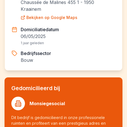
Chaussée de Malines 455 1 - 1950
Kraainem
Bekijken op Google Maps
Domiciliatiedatum
06/05/2025
1 jaar geleden
Bedrijfssector
Bouw
Gedomicilieerd bij
Monsiegesocial
Dit bedrijf is gedomicilieerd in onze professionele
ruimten en profiteert van een prestigieus adres en