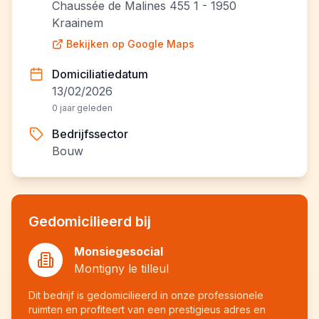
Chaussée de Malines 455 1 - 1950
Kraainem
Bekijken op Google Maps
Domiciliatiedatum
13/02/2026
0 jaar geleden
Bedrijfssector
Bouw
Gedomicilieerd bij
Monsiegesocial
Montigny le tilleul
Dit bedrijf is gedomicilieerd in onze professionele
ruimten en profiteert van een prestigieus adres en