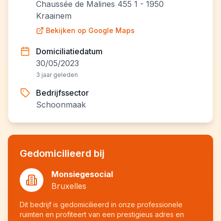
Chaussée de Malines 455 1 - 1950
Kraainem
Bekijken op Google Maps
Domiciliatiedatum
30/05/2023
3 jaar geleden
Bedrijfssector
Schoonmaak
Gedomicilieerd bij
Monsiegesocial
Bruxelles
Dit bedrijf is gedomicilieerd in onze professionele
ruimten en profiteert van een prestigieus adres en