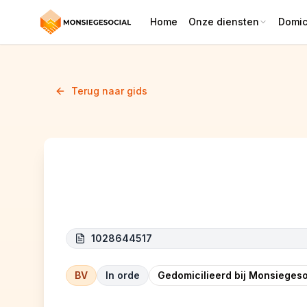
Home
Onze diensten
Domici
Terug naar gids
MJS RENOV
1028644517
BV
In orde
Gedomicilieerd bij Monsiegeso