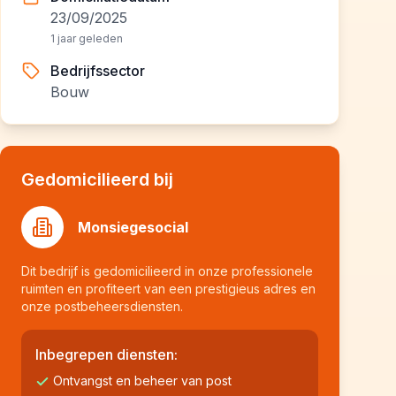
23/09/2025
1 jaar geleden
Bedrijfssector
Bouw
Gedomicilieerd bij
Monsiegesocial
Dit bedrijf is gedomicilieerd in onze professionele
ruimten en profiteert van een prestigieus adres en
onze postbeheersdiensten.
Inbegrepen diensten:
Ontvangst en beheer van post