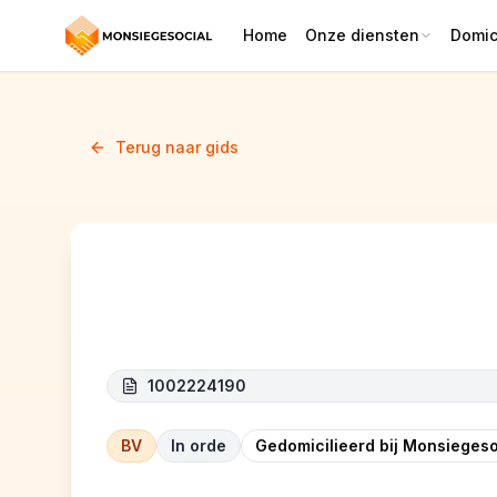
Home
Onze diensten
Domici
Terug naar gids
MVP CONSTRUCT
1002224190
BV
In orde
Gedomicilieerd bij Monsiegeso