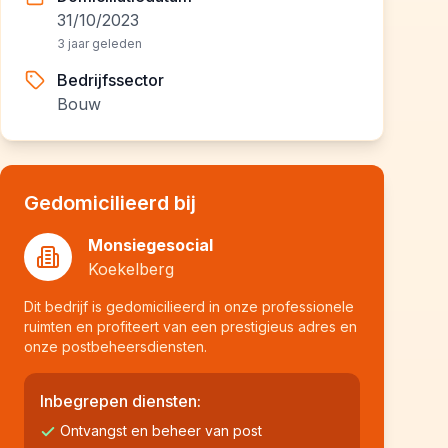
31/10/2023
3 jaar geleden
Bedrijfssector
Bouw
Gedomicilieerd bij
Monsiegesocial
Koekelberg
Dit bedrijf is gedomicilieerd in onze professionele
ruimten en profiteert van een prestigieus adres en
onze postbeheersdiensten.
Inbegrepen diensten:
Ontvangst en beheer van post