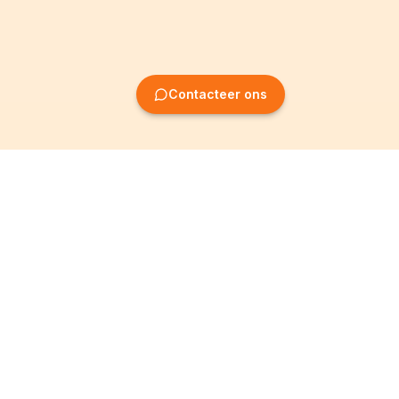
Contacteer ons
Oprichting van
Informatie
ondernemingen
Wettelijke vermeldingen
Oprichting BV
Algemene
voorwaarden
Oprichting NV
Privacybeleid
Oprichting VZW