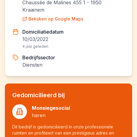
Chaussée de Malines 455 1 - 1950
Kraainem
Bekijken op Google Maps
Domiciliatiedatum
10/03/2022
4 jaar geleden
Bedrijfssector
Diensten
Gedomicilieerd bij
Monsiegesocial
haren
Dit bedrijf is gedomicilieerd in onze professionele
ruimten en profiteert van een prestigieus adres en