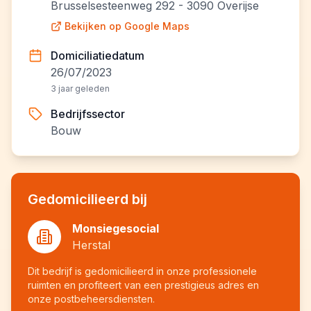
Brusselsesteenweg 292 - 3090 Overijse
Bekijken op Google Maps
Domiciliatiedatum
26/07/2023
3 jaar geleden
Bedrijfssector
Bouw
Gedomicilieerd bij
Monsiegesocial
Herstal
Dit bedrijf is gedomicilieerd in onze professionele
ruimten en profiteert van een prestigieus adres en
onze postbeheersdiensten.