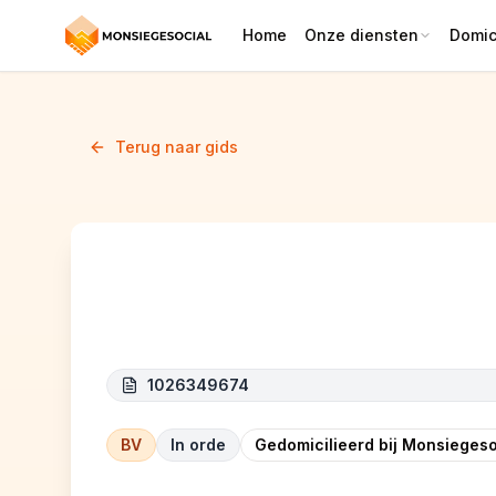
Home
Onze diensten
Domici
Terug naar gids
NG TOITURE
1026349674
BV
In orde
Gedomicilieerd bij Monsiegeso