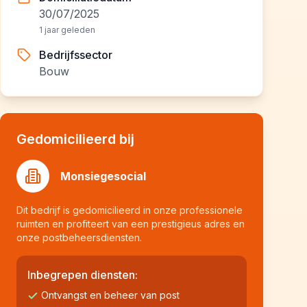
30/07/2025
1 jaar geleden
Bedrijfssector
Bouw
Gedomicilieerd bij
Monsiegesocial
Dit bedrijf is gedomicilieerd in onze professionele
ruimten en profiteert van een prestigieus adres en
onze postbeheersdiensten.
Inbegrepen diensten:
Ontvangst en beheer van post