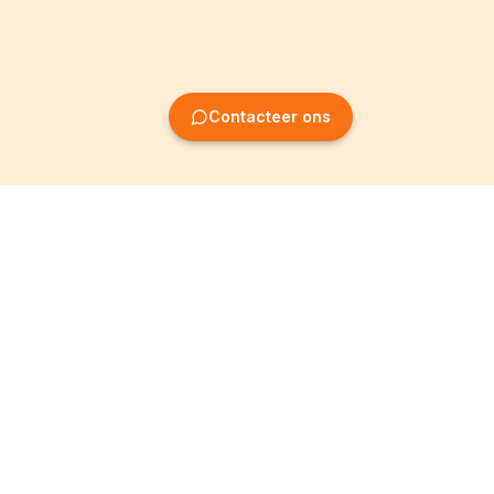
Contacteer ons
Oprichting van
Informatie
ondernemingen
Wettelijke vermeldingen
Oprichting BV
Algemene
voorwaarden
Oprichting NV
Privacybeleid
Oprichting VZW