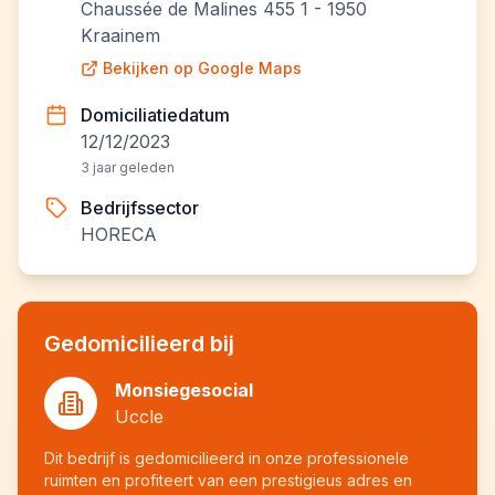
Chaussée de Malines 455 1 - 1950
Kraainem
Bekijken op Google Maps
Domiciliatiedatum
12/12/2023
3 jaar geleden
Bedrijfssector
HORECA
Gedomicilieerd bij
Monsiegesocial
Uccle
Dit bedrijf is gedomicilieerd in onze professionele
ruimten en profiteert van een prestigieus adres en