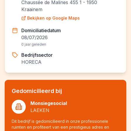
Chaussée de Malines 455 1 - 1950
Kraainem
Bekijken op Google Maps
Domiciliatiedatum
08/07/2026
0 jaar geleden
Bedrijfssector
HORECA
Gedomicilieerd bij
Monsiegesocial
LAEKEN
Dit bedrijf is gedomicilieerd in onze professionele
ruimten en profiteert van een prestigieus adres en