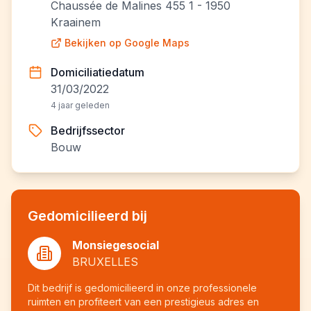
Chaussée de Malines 455 1 - 1950
Kraainem
Bekijken op Google Maps
Domiciliatiedatum
31/03/2022
4 jaar geleden
Bedrijfssector
Bouw
Gedomicilieerd bij
Monsiegesocial
BRUXELLES
Dit bedrijf is gedomicilieerd in onze professionele
ruimten en profiteert van een prestigieus adres en