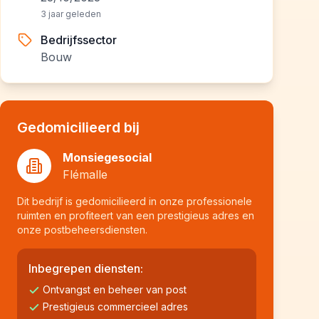
3 jaar geleden
Bedrijfssector
Bouw
Gedomicilieerd bij
Monsiegesocial
Flémalle
Dit bedrijf is gedomicilieerd in onze professionele
ruimten en profiteert van een prestigieus adres en
onze postbeheersdiensten.
Inbegrepen diensten:
Ontvangst en beheer van post
Prestigieus commercieel adres