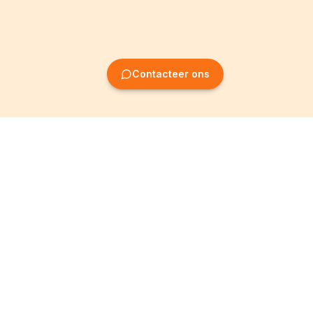
Contacteer ons
Oprichting van
Informatie
ondernemingen
Wettelijke vermeldingen
Oprichting BV
Algemene
voorwaarden
Oprichting NV
Privacybeleid
Oprichting VZW