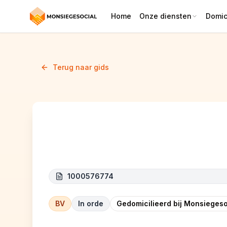
Home
Onze diensten
Domici
Terug naar gids
NRJ SOL
1000576774
BV
In orde
Gedomicilieerd bij Monsiegeso