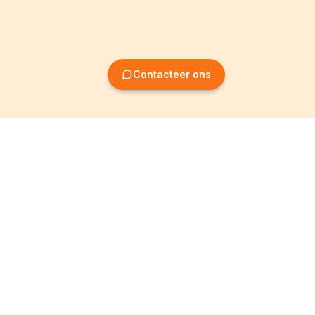
Contacteer ons
Oprichting van
Informatie
ondernemingen
Wettelijke vermeldingen
Oprichting BV
Algemene
voorwaarden
Oprichting NV
Privacybeleid
Oprichting VZW