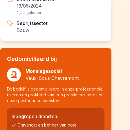
13/06/2024
2 jaar geleden
Bedrijfssector
Bouw
Gedomicilieerd bij
Monsiegesocial
Vaux-Sous Chevremont
Dit bedrijf is gedomicilieerd in onze professionele
ruimten en profiteert van een prestigieus adres en
onze postbeheersdiensten.
Inbegrepen diensten:
Ontvangst en beheer van post