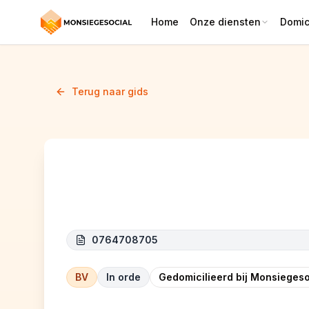
Home
Onze diensten
Domici
Terug naar gids
OXYD
0764708705
BV
In orde
Gedomicilieerd bij Monsiegeso