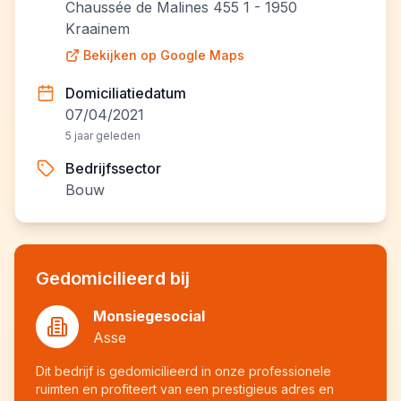
Chaussée de Malines 455 1 - 1950
Kraainem
Bekijken op Google Maps
Domiciliatiedatum
07/04/2021
5 jaar geleden
Bedrijfssector
Bouw
Gedomicilieerd bij
Monsiegesocial
Asse
Dit bedrijf is gedomicilieerd in onze professionele
ruimten en profiteert van een prestigieus adres en