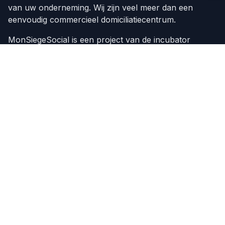
van uw onderneming. Wij zijn veel meer dan een
eenvoudig commercieel domiciliatiecentrum.
MonSiegeSocial is een project van de incubator
Beprosoft Venture
Onze diensten
Domiciliëring van ondernemingen
Oprichting van ondernemingen
Over ons
Nieuws
Evenementen
Domiciliëring van ondernemingen