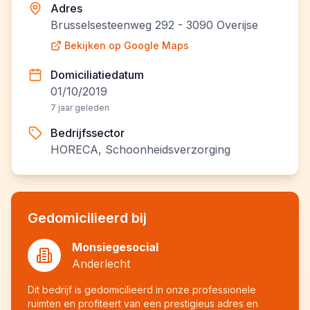
Adres
Brusselsesteenweg 292 - 3090 Overijse
Bekijken op Google Maps
Domiciliatiedatum
01/10/2019
7 jaar geleden
Bedrijfssector
HORECA, Schoonheidsverzorging
Gedomicilieerd bij
Monsiegesocial
Anderlecht
Dit bedrijf is gedomicilieerd in onze professionele
ruimten en profiteert van een prestigieus adres en